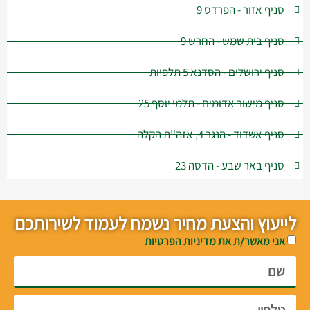
סניף אזור - הפרדס 9
סניף בית שמש - החרש 9
סניף ירושלים - הסדנא 5 תלפיות
סניף מישור אדומים - תלמי יוסף 25
סניף אשדוד - הנגר 4, אזה''ת הקלה
סניף באר שבע - הדסה 23
לייעוץ והצעת מחיר נשמח לעמוד לשירותכם
אני מאשר/ת את מדיניות הפרטיות